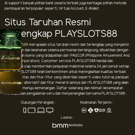
di support banyak pilihan bank swasta terbaik juga berbagai pilihan metode
pembayaran terpopuler seperti, Virtual Account, E-Wallet.
Situs Taruhan Resmi
Terlengkap PLAYSLOTS88
PLAYSLOTS88
merupakan situs taruhan resmi dan terlengkap yang menjamin
kenyamanan dan keamanan selama permainan berlangsung, dibuktikan dengan
legalitas dan lisensi yang didapatkan dari PAGCOR (Philippine Amusement And
Gaming Corporation). Customer service PLAYSLOTS88 handal dan
profesional siap memberikan pelayanan maksimal selama 24 jam penuh setiap
hari. PLAYSLOTS88 telah berkomitmen untuk meningkatkan kualitas terbaik
melalui fasilitas dan fitur-fitur yang diberikan seperti video tutorial, panduan
betting, link alternatif dan fitur menarik lainnya dari PLAYSLOTS88 yang akan
membantu menuju kemenangan. Daftar sekarang dan nikmati kesempatan
mendapatkan pengalaman seru dan menyenangkan bersama PLAYSLOTS88 .
Dukungan Perangkat :
Keamanan Terjamin :
Lisensi :