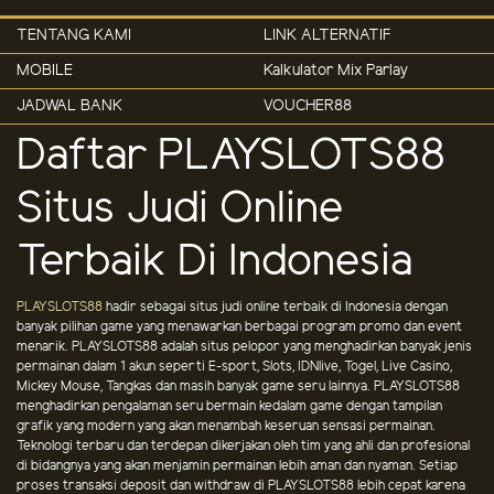
TENTANG KAMI
LINK ALTERNATIF
MOBILE
Kalkulator Mix Parlay
JADWAL BANK
VOUCHER88
Daftar PLAYSLOTS88
Situs Judi Online
Terbaik Di Indonesia
PLAYSLOTS88
hadir sebagai situs judi online terbaik di Indonesia dengan
banyak pilihan game yang menawarkan berbagai program promo dan event
menarik. PLAYSLOTS88 adalah situs pelopor yang menghadirkan banyak jenis
permainan dalam 1 akun seperti E-sport, Slots, IDNlive, Togel, Live Casino,
Mickey Mouse, Tangkas dan masih banyak game seru lainnya. PLAYSLOTS88
menghadirkan pengalaman seru bermain kedalam game dengan tampilan
grafik yang modern yang akan menambah keseruan sensasi permainan.
Teknologi terbaru dan terdepan dikerjakan oleh tim yang ahli dan profesional
di bidangnya yang akan menjamin permainan lebih aman dan nyaman. Setiap
proses transaksi deposit dan withdraw di PLAYSLOTS88 lebih cepat karena