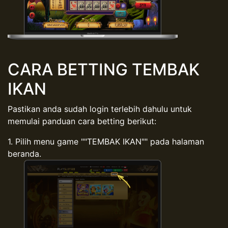
CARA BETTING TEMBAK
IKAN
Pastikan anda sudah login terlebih dahulu untuk
memulai panduan cara betting berikut:
1. Pilih menu game ""TEMBAK IKAN"" pada halaman
beranda.