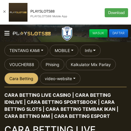
×
PLAYSLOTS88
Download
PLAYSLOTS88 Mobile App
MASUK
DAFTAR
TENTANG KAMI
MOBILE
Info
VOUCHER88
Phising
Kalkulator Mix Parlay
Cara Betting
video-website
CARA BETTING LIVE CASINO | CARA BETTING
IDNLIVE | CARA BETTING SPORTSBOOK | CARA
BETTING SLOTS | CARA BETTING TEMBAK IKAN |
CARA BETTING MM | CARA BETTING ESPORT
CARA BETTING LIVE