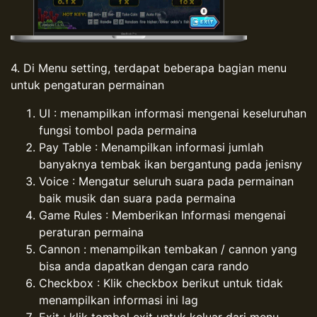
4. Di Menu setting, terdapat beberapa bagian menu
untuk pengaturan permainan
UI : menampilkan informasi mengenai keseluruhan
fungsi tombol pada permaina
Pay Table : Menampilkan informasi jumlah
banyaknya tembak ikan bergantung pada jenisny
Voice : Mengatur seluruh suara pada permainan
baik musik dan suara pada permaina
Game Rules : Memberikan Informasi mengenai
peraturan permaina
Cannon : menampilkan tembakan / cannon yang
bisa anda dapatkan dengan cara rando
Checkbox : Klik checkbox berikut untuk tidak
menampilkan informasi ini lag
Exit : klik tombol exit untuk keluar dari menu