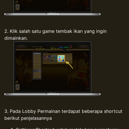
2. Klik salah satu game tembak ikan yang ingin
dimainkan.
3. Pada Lobby Permainan terdapat beberapa shortcut
berikut penjelasannya