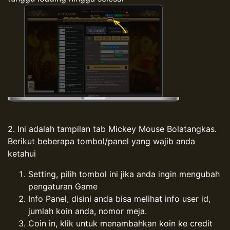
2. Ini adalah tampilan tab Mickey Mouse Bolatangkas.
Berikut beberapa tombol/panel yang wajib anda
ketahui
Setting, pilih tombol ini jika anda ingin mengubah
pengaturan Game
Info Panel, disini anda bisa melihat info user id,
jumlah koin anda, nomor meja.
Coin in, klik untuk menambahkan koin ke credit