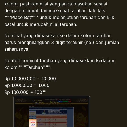
kolom, pastikan nilai yang anda masukan sesuai
dengan minimal dan maksimal taruhan, lalu klik
""""Place Bet"""" untuk melanjutkan taruhan dan klik
batal untuk merubah nilai taruhan.
Nominal yang dimasukan ke dalam kolom taruhan
harus menghilangkan 3 digit terakhir (nol) dari jumlah
seharusnya.
Contoh nominal taruhan yang dimasukkan kedalam
kolom """"Taruhan"""":
Rp 10.000.000 = 10.000
Rp 1.000.000 = 1.000
Rp 100.000 = 100""