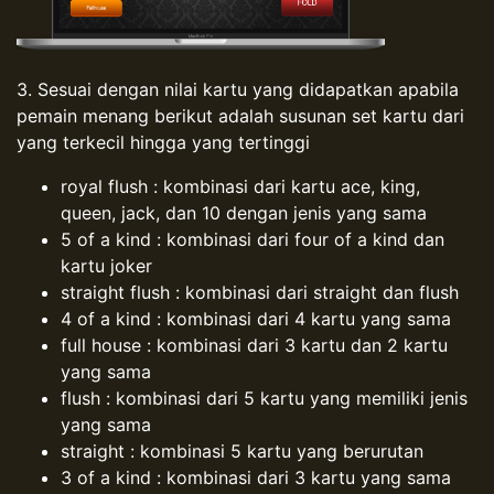
3. Sesuai dengan nilai kartu yang didapatkan apabila
pemain menang berikut adalah susunan set kartu dari
yang terkecil hingga yang tertinggi
royal flush : kombinasi dari kartu ace, king,
queen, jack, dan 10 dengan jenis yang sama
5 of a kind : kombinasi dari four of a kind dan
kartu joker
straight flush : kombinasi dari straight dan flush
4 of a kind : kombinasi dari 4 kartu yang sama
full house : kombinasi dari 3 kartu dan 2 kartu
yang sama
flush : kombinasi dari 5 kartu yang memiliki jenis
yang sama
straight : kombinasi 5 kartu yang berurutan
3 of a kind : kombinasi dari 3 kartu yang sama