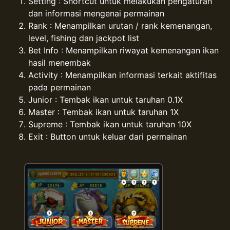
Setting : Shortcut untuk melakukan pengaturan
dan informasi mengenai permainan
Rank : Menampilkan urutan / rank kemenangan,
level, fishing dan jackpot list
Bet Info : Menampilkan riwayat kemenangan ikan
hasil menembak
Activity : Menampilkan informasi terkait aktifitas
pada permainan
Junior : Tembak ikan untuk taruhan 0.1X
Master : Tembak ikan untuk taruhan 1X
Supreme : Tembak ikan untuk taruhan 10X
Exit : Button untuk keluar dari permainan