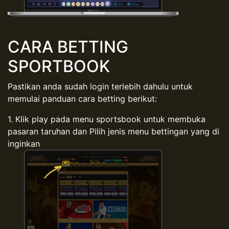
CARA BETTING
SPORTBOOK
Pastikan anda sudah login terlebih dahulu untuk
memulai panduan cara betting berikut:
1. Klik play pada menu sportsbook untuk membuka
pasaran taruhan dan Pilih jenis menu bettingan yang di
inginkan