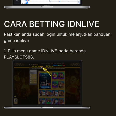
CARA BETTING IDNLIVE
Pastikan anda sudah login untuk melanjutkan panduan
game idnlive
1. Pilih menu game IDNLIVE pada beranda
PLAYSLOTS88.