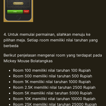
4. Untuk memulai permainan, silahkan menuju ke
pilihan meja. Setiap room memiliki nilai taruhan yang
berbeda
Berikut penjelasan mengenai room yang terdapat pada
Mickey Mouse Bolatangkas
Room 100 memiliki nilai taruhan 100 Rupiah
Room 500 memiliki nilai taruhan 500 Rupiah
Room 1K memiliki nilai taruhan 1000 Rupiah
Room 2.5K memiliki nilai taruhan 2500 Rupiah
Room 5K memiliki nilai taruhan 5000 Rupiah
Room 10K memiliki nilai taruhan 10000 Rupiah
Room 25K memiliki nilai taruhan 25000 Rupiah