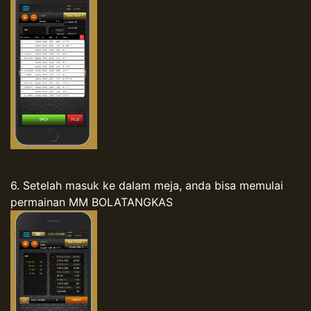
6. Setelah masuk ke dalam meja, anda bisa memulai
permainan MM BOLATANGKAS