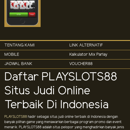
TENTANG KAMI
LINK ALTERNATIF
MOBILE
Kalkulator Mix Parlay
JADWAL BANK
VOUCHER88
Daftar PLAYSLOTS88
Situs Judi Online
Terbaik Di Indonesia
PLAYSLOTS88
hadir sebagai situs judi online terbaik di Indonesia dengan
banyak pilihan game yang menawarkan berbagai program promo dan event
menarik. PLAYSLOTS88 adalah situs pelopor yang menghadirkan banyak jenis