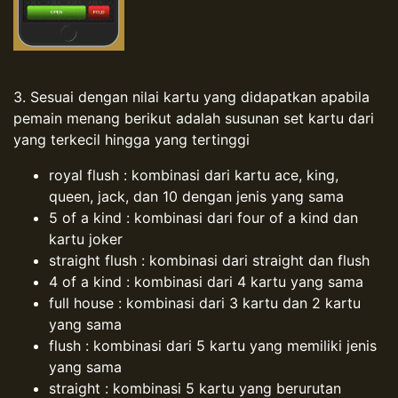
3. Sesuai dengan nilai kartu yang didapatkan apabila
pemain menang berikut adalah susunan set kartu dari
yang terkecil hingga yang tertinggi
royal flush : kombinasi dari kartu ace, king,
queen, jack, dan 10 dengan jenis yang sama
5 of a kind : kombinasi dari four of a kind dan
kartu joker
straight flush : kombinasi dari straight dan flush
4 of a kind : kombinasi dari 4 kartu yang sama
full house : kombinasi dari 3 kartu dan 2 kartu
yang sama
flush : kombinasi dari 5 kartu yang memiliki jenis
yang sama
straight : kombinasi 5 kartu yang berurutan