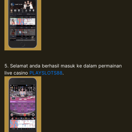
5. Selamat anda berhasil masuk ke dalam permainan
live casino
PLAYSLOTS88
.