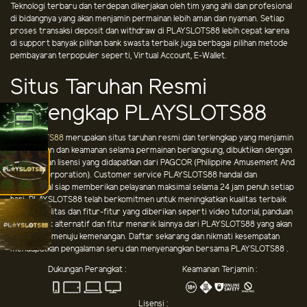
Teknologi terbaru dan terdepan dikerjakan oleh tim yang ahli dan profesional
di bidangnya yang akan menjamin permainan lebih aman dan nyaman. Setiap
proses transaksi deposit dan withdraw di PLAYSLOTS88 lebih cepat karena
di support banyak pilihan bank swasta terbaik juga berbagai pilihan metode
pembayaran terpopuler seperti, Virtual Account, E-Wallet.
Situs Taruhan Resmi
Terlengkap PLAYSLOTS88
PLAYSLOTS88
merupakan situs taruhan resmi dan terlengkap yang menjamin
kenyamanan dan keamanan selama permainan berlangsung, dibuktikan dengan
legalitas dan lisensi yang didapatkan dari PAGCOR (Philippine Amusement And
Gaming Corporation). Customer service PLAYSLOTS88 handal dan
profesional siap memberikan pelayanan maksimal selama 24 jam penuh setiap
hari. PLAYSLOTS88 telah berkomitmen untuk meningkatkan kualitas terbaik
melalui fasilitas dan fitur-fitur yang diberikan seperti video tutorial, panduan
betting, link alternatif dan fitur menarik lainnya dari PLAYSLOTS88 yang akan
membantu menuju kemenangan. Daftar sekarang dan nikmati kesempatan
mendapatkan pengalaman seru dan menyenangkan bersama PLAYSLOTS88 .
Dukungan Perangkat :
Keamanan Terjamin :
Lisensi :