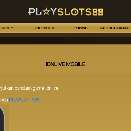
INFO
VOUCHER88
PHISING
KALKULATOR MIX 
IDNLIVE MOBILE
njutkan panduan game idnlive
randa
PLAYSLOTS88
.