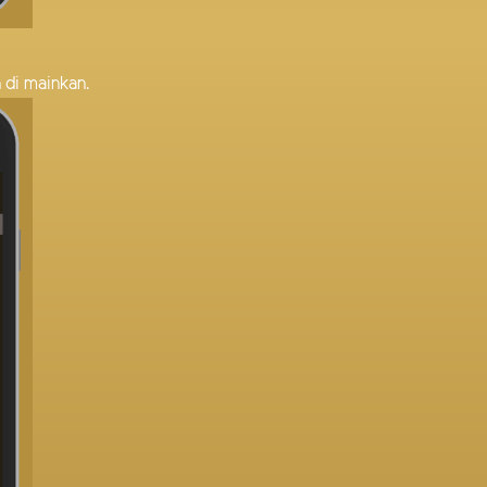
n di mainkan.