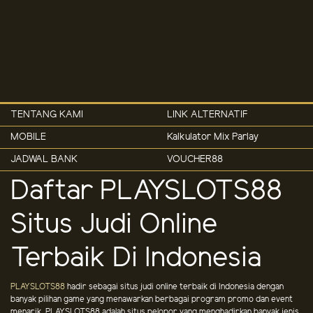
TENTANG KAMI
LINK ALTERNATIF
MOBILE
Kalkulator Mix Parlay
JADWAL BANK
VOUCHER88
Daftar PLAYSLOTS88
Situs Judi Online
Terbaik Di Indonesia
PLAYSLOTS88
hadir sebagai situs judi online terbaik di Indonesia dengan
banyak pilihan game yang menawarkan berbagai program promo dan event
menarik. PLAYSLOTS88 adalah situs pelopor yang menghadirkan banyak jenis